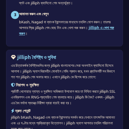
স্লট এবং jilliph ক্যাসিনো গেম অন্তর্ভুক্ত।
আমানত করুন এবং খেলুন
3
bKash, Nagad বা ব্যাংক ট্রান্সফারের মাধ্যমে তহবিল যোগ করুন। তারপর
আপনার প্রিয় jilliph গেম বেছে নিন এবং খেলা শুরু করুন।
jilliph এ খেলা শুরু
করুন
।
jilliph বৈশিষ্ট্য ও সুবিধা
এর চিত্তাকর্ষক বৈশিষ্ট্যগুলির জন্য jilliph বাংলাদেশের সেরা অনলাইন ক্যাসিনো হিসেবে
আলাদা। jilliph অ্যাপ বিরামহীন মোবাইল গেমিং প্রদান করে, যখন প্ল্যাটফর্মটি সব বিভাগে
শত শত jilliph গেম অফার করে। এখানে jilliph কে বিশেষ করে তোলে:
নিরাপদ ও সুরক্ষিত
প্রতিটি খেলোয়াড় ন্যায্য ও সুরক্ষিত অভিজ্ঞতা উপভোগ করে তা নিশ্চিত করতে jilliph SSL
এনক্রিপশন এবং RNG-প্রত্যয়িত গেম ব্যবহার করে। jilliph কি বৈধ? একদম - jilliph
এর বৈধ মর্যাদা স্বতন্ত্র নিরীক্ষা দ্বারা যাচাই করা হয়।
দ্রুত পেমেন্ট
jilliph bKash, Nagad এবং ব্যাংক ট্রান্সফার সমর্থন করে যেখানে তাৎক্ষণিক আমানত
এবং ২৪ ঘণ্টার মধ্যে প্রক্রিয়াকৃত উত্তোলন। jilliph অ্যাপ আপনার তহবিল পরিচালনা
সহজ করে তোলে।