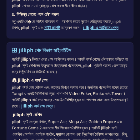
jilliph গেমের সাথে স্বাচ্ছন্দ্য বোধ করলে ধীরে ধীরে বাড়ান।
৪. বিভিন্ন গেমের ধরন চেষ্টা করুন
শুধু একটি গে�মে আটকে থাকবেন না। আপনার জয়ের সুযোগ বৈচিত্র্যময় করতে jilliph
ফিশিং, jilliph স্লট এবং
নাইট মার্কেট
অন্বেষণ করুন।
jilliph এ স্মার্টভাবে খেলুন
।
jilliph গেম বিভাগ হাইলাইটস
প্রতিটি jilliph বিভাগে সেরা গেম আবিষ্কার করুন। আপনি কার্ড গেমের কৌশলগত গভীরতা বা
jilliph স্লট মেশিনের ভিজ্যুয়াল উত্তেজনা পছন্দ করুন, jilliph প্রতিটি ধরনের খেলোয়াড়ের
জন্য নিখুঁত নির্বাচন কিউরেট করেছে।
jilliph এ কার্ড গেম
jilliph কার্ড গেম কৌশল এবং ভাগ্যের মিশ্রণ অফার করে। জনপ্রিয় পছন্দগুলির মধ্যে রয়েছে
Tongits, একটি ফিলিপিনো প্রিয়, পাশাপাশি Video Poker, Plinko এবং Tower।
প্রতিটি jilliph কার্ড গেম অনন্য মেকানিক্স বৈশিষ্ট্যযুক্ত যা গেমপ্লে তাজা এবং উত্তেজনাপূর্ণ
রাখে।
jilliph কার্ড গেম খেলুন
।
jilliph স্লট মেশিন
jilliph স্লট সংগ্রহ বিশাল, Super Ace, Mega Ace, Golden Empire এবং
Fortune Gems 2 এর মতো শীর্ষ শিরোনাম বৈশিষ্ট্যযুক্ত। প্রতিটি jilliph স্লট
একাধিক পেলাইন, ওয়াইল্ড প্রতীক, স্ক্যাটার বোনাস এবং ফ্রি স্পিন বৈশিষ্ট্য অফার করে। কিছু