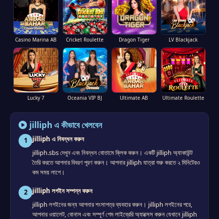
Casino Marina AB
Cricket Roulette
Dragon Tiger
LV Blackjack
Lucky 7
Oceania VIP BJ
Ultimate AB
Ultimate Roulette
jilliph এ কীভাবে খেলবেন
jilliph এ নিবন্ধন করুন
1
jilliph.sbs দেখুন এবং নিবন্ধন বোতামে ক্লিক করুন। একটি jilliph অ্যাকাউন্ট
তৈরি করতে আপনার বিবরণ পূরণ করুন। আপনার jilliph যাত্রা শুরু করতে ২ মিনিটেরও
কম সময় লাগে।
jilliph লগইন সম্পন্ন করুন
2
jilliph লগইনের জন্য আপনার শংসাপত্র ব্যবহার করুন। jilliph লগইনের পরে,
আপনার ওয়ালেট, বোনাস এবং সম্পূর্ণ গেম লাইব্রেরি অ্যাক্সেস করুন যেখানে jilliph