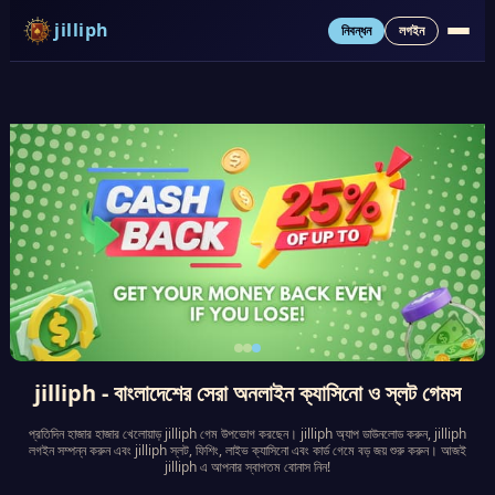
jilliph
নিবন্ধন
লগইন
jilliph - বাংলাদেশের সেরা অনলাইন ক্যাসিনো ও স্লট গেমস
প্রতিদিন হাজার হাজার খেলোয়াড় jilliph গেম উপভোগ করছেন। jilliph অ্যাপ ডাউনলোড করুন, jilliph
লগইন সম্পন্ন করুন এবং jilliph স্লট, ফিশিং, লাইভ ক্যাসিনো এবং কার্ড গেমে বড় জয় শুরু করুন। আজই
jilliph এ আপনার স্বাগতম বোনাস নিন!