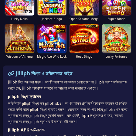
Lucky Neko
Jackpot Bingo
Open Sesame Mega
Super Bingo
Wisdom of Athena
Magic Ace Wild Lock
Heat Bingo
Lucky Fortunes
jilliph লিঙ্ক ও ডাউনলোড গাইড
jilliph দিয়ে শুরু করা সহজ। আপনি আপনার ব্রাউজারে খেলতে চান বা jilliph অ্যাপ ডাউনলোড
করতে চান, jilliph অ্যাক্সেস সম্পর্কে আপনার যা জানা দরকার তা এখানে।
jilliph লিঙ্ক অ্যাক্সেস
অফিসিয়াল jilliph লিঙ্ক হল jilliph.sbs। আপনি আসল প্ল্যাটফর্ম অ্যাক্সেস করছেন তা নিশ্চিত
করতে সর্বদা সঠিক jilliph লিঙ্ক ব্যবহার করুন। যেকোনো সময় আপনার প্রিয় jilliph গেমে দ্রুত
অ্যাক্সেসের জন্য jilliph লিঙ্ক বুকমার্ক করুন। যদি একটি jilliph লিঙ্ক কাজ না করে, সরাসরি
অ্যাক্সেসের জন্য jilliph অ্যাপ ডাউনলোড চেষ্টা করুন।
jilliph APK ডাউনলোড