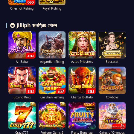
Oneshot Fishing
Royal Fishing
jilliph জনপ্রিয় গেমস
Ali Baba
Asgardian Rising
Aztec Priestess
Baccarat
Boxing King
Cai Shen Fishing
Charge Buffalo
Cowboys
Crazy777
Fortune Gems 2
Fruity Bonanza
Gates of Olympus