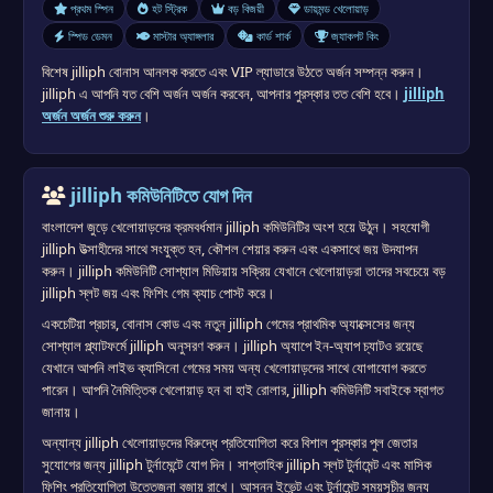
প্রথম স্পিন
হট স্ট্রিক
বড় বিজয়ী
ডায়মন্ড খেলোয়াড়
স্পিড ডেমন
মাস্টার অ্যাঙ্গলার
কার্ড শার্ক
জ্যাকপট কিং
বিশেষ jilliph বোনাস আনলক করতে এবং VIP ল্যাডারে উঠতে অর্জন সম্পন্ন করুন।
jilliph এ আপনি যত বেশি অর্জন অর্জন করবেন, আপনার পুরস্কার তত বেশি হবে।
jilliph
অর্জন অর্জন শুরু করুন
।
jilliph কমিউনিটিতে যোগ দিন
বাংলাদেশ জুড়ে খেলোয়াড়দের ক্রমবর্ধমান jilliph কমিউনিটির অংশ হয়ে উঠুন। সহযোগী
jilliph উত্সাহীদের সাথে সংযুক্ত হন, কৌশল শেয়ার করুন এবং একসাথে জয় উদযাপন
করুন। jilliph কমিউনিটি সোশ্যাল মিডিয়ায় সক্রিয় যেখানে খেলোয়াড়রা তাদের সবচেয়ে বড়
jilliph স্লট জয় এবং ফিশিং গেম ক্যাচ পোস্ট করে।
একচেটিয়া প্রচার, বোনাস কোড এবং নতুন jilliph গেমের প্রাথমিক অ্যাক্সেসের জন্য
সোশ্যাল প্ল্যাটফর্মে jilliph অনুসরণ করুন। jilliph অ্যাপে ইন-অ্যাপ চ্যাটও রয়েছে
যেখানে আপনি লাইভ ক্যাসিনো গেমের সময় অন্য খেলোয়াড়দের সাথে যোগাযোগ করতে
পারেন। আপনি নৈমিত্তিক খেলোয়াড় হন বা হাই রোলার, jilliph কমিউনিটি সবাইকে স্বাগত
জানায়।
অন্যান্য jilliph খেলোয়াড়দের বিরুদ্ধে প্রতিযোগিতা করে বিশাল পুরস্কার পুল জেতার
সুযোগের জন্য jilliph টুর্নামেন্টে যোগ দিন। সাপ্তাহিক jilliph স্লট টুর্নামেন্ট এবং মাসিক
ফিশিং প্রতিযোগিতা উত্তেজনা বজায় রাখে। আসন্ন ইভেন্ট এবং টুর্নামেন্ট সময়সূচীর জন্য